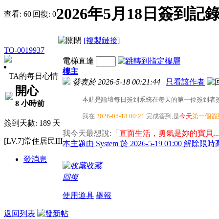
2026年5月18日簽到記
查看:
60
|
回復:
0
[複製鏈接]
TO-0019937
電梯直達
樓主
TA的每日心情
發表於 2026-5-18 00:21:44
|
只看該作者
開心
本貼是論壇每日簽到系統在每天的第一位簽到者簽
8 小時前
我在
2026-05-18 00:21
完成簽到,是
今天
第一個簽
簽到天數: 189 天
我今天最想說:「
直面生活，勇氣是妳的寶貝...
[LV.7]常住居民III
本主題由 System 於 2026-5-19 01:00 解除限
發消息
收藏
回復
使用道具
舉報
返回列表