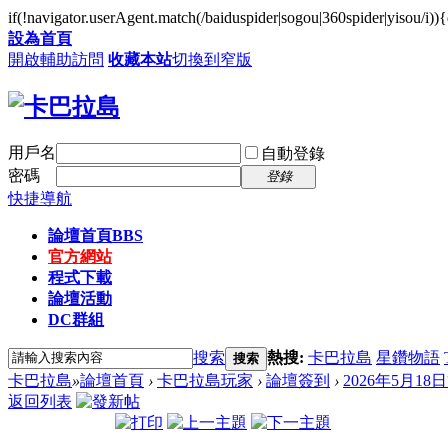
if(!navigator.userAgent.match(/baiduspider|sogou|360spider
設為首頁
開啟輔助訪問
收藏本站
切換到窄版
用戶名
自動登錄
密碼
登錄
快捷導航
論壇首頁
BBS
官方網站
程式下載
論壇活動
DC群組
搜索
熱搜:
卡巴拉島
星鑽物語
搜索
卡巴拉島
»
論壇首頁
›
卡巴拉島玩家
›
論壇簽到
›
2026年5月1
返回列表