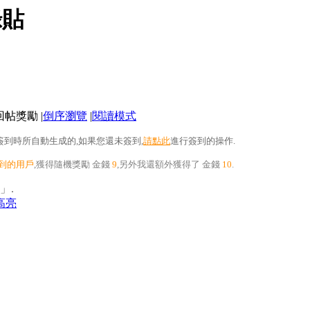
錄貼
|
倒序瀏覽
|
閱讀模式
到時所自動生成的,如果您還未簽到,
請點此
進行簽到的操作.
到的用戶
,獲得隨機獎勵
金錢
9
,另外我還額外獲得了
金錢
10
.
」.
時高亮