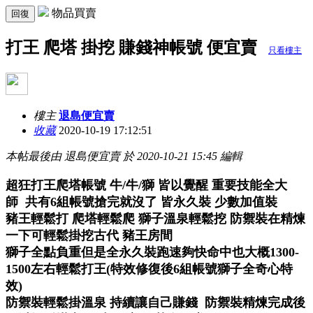
物品買賣
回復
打王 爬塔 掛挖 賺錢神帳號 便宜賣
只看樓主
樓主
退島便宜賣
收藏
2020-10-19 17:12:51
本帖最後由 退島便宜賣 於 2020-10-21 15:45 編輯
超狂打王爬塔帳號 牛/牛/獅 皆以覺醒 重要技能全大
師 共有6組帳號
搶完就沒了 皆永久裝 少數加值裝
豬王輕鬆打 爬塔輕鬆爬 獅子溫泉輕鬆挖 防禦裝在精煉
一下可輕鬆掛挖古代 豬王房間
獅子全點負重但是全永久裝跑速夠快命中也大概1300-
1500左右輕鬆打王(特效修復後6組帳號獅子全奇心特
效)
防禦裝輕鬆掛溫泉 持續讓自己賺錢 防禦裝精煉完成後