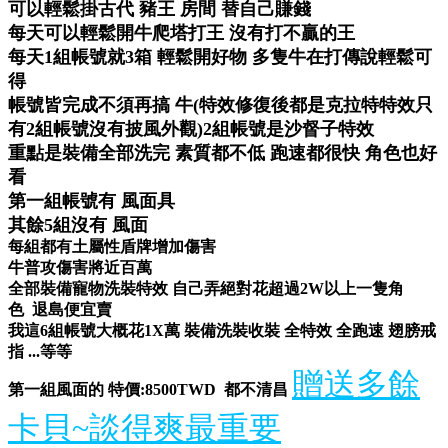
可以輕鬆掛古代 豬王 房間 替自己賺錢
每天可以輕鬆開牛爬塔打王 沒有打不贏的王
每天1組帳號就3箱 輕鬆開好物 多隻牛在打傳說輕鬆可
得
帳號皆完成不須再搞 牛(特效修復後都是克拉特特效只
有2組帳號沒有披風外觀)2組帳號是沙督子特效
重點是裝備全部洗完 素質都不低 跑速都很快 角色也好
看
第一組帳號有 風面具
其餘5組沒有 風面
每組都有土屬性盾牌增加傷害
牛普攻傷害將近百萬
全部裝備寵物洗裝特效 自己弄絕對花超過2W以上一隻角
色 退島便宜賣
我這6組帳號大概花1X萬 裝備洗裝收裝 全特效 全跑速 翅膀戒
指 ...等等
贈送多餘
第一組風面的 特價:8500TWD 都不清昌
卡貝~談得爽最重要