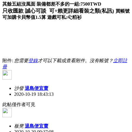
其餘五組沒風面 裝備都差不多的一組:7500TWD
只收匯款 誠心可談 可+賴更詳細看裝之類(私訊)
買帳號
可加購卡貝幣值1.5算 遊戲可私:尐粨衫
附件:
您需要
登錄
才可以下載或查看附件。沒有帳號？
立即註
冊
沙發
退島便宜賣
2020-10-19 18:43:13
此帖僅作者可見
板凳
退島便宜賣
2020-10-20 09:37:08